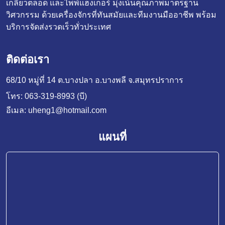
เกลียวตลอด และไพพ์แฮงเกอร์ มุ่งเน้นคุณภาพมาตรฐาน
วิศวกรรม ด้วยเครื่องจักรที่ทันสมัยและทีมงานมืออาชีพ พร้อม
บริการจัดส่งรวดเร็วทั่วประเทศ
ติดต่อเรา
68/10 หมู่ที่ 14 ต.บางปลา อ.บางพลี จ.สมุทรปราการ
โทร:
063-319-8993 (บี)
อีเมล:
uheng1@hotmail.com
แผนที่