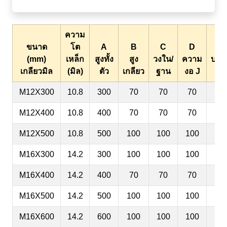
ความ
ขนาด
โต
A
B
C
D
(mm)
เหล็ก
สูงทั้ง
สูง
วงใน/
ความ
บรรจ
เกลียวมิล
(มิล)
ตัว
เกลียว
ฐาน
งอ J
ถุง
M12X300
10.8
300
70
70
70
30
M12X400
10.8
400
70
70
70
20
M12X500
10.8
500
100
100
100
20
M16X300
14.2
300
100
100
100
20
M16X400
14.2
400
70
70
70
20
M16X500
14.2
500
100
100
100
20
M16X600
14.2
600
100
100
100
20