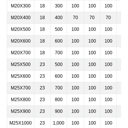
M20X300
18
300
100
100
100
20
M20X400
18
400
70
70
70
20
M20X500
18
500
100
100
100
20
M20X600
18
600
100
100
100
20
M20X700
18
700
100
100
100
20
M25X500
23
500
100
100
100
10
M25X600
23
600
100
100
100
10
M25X700
23
700
100
100
100
10
M25X800
23
800
100
100
100
10
M25X900
23
900
100
100
100
10
M25X1000
23
1,000
100
100
100
10